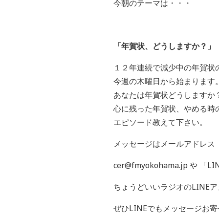
今朝のテーマは・・・
「年賀状、どうしますか？」
１２年連続で減少中の年賀状
今週の木曜日から始まります
あなたは年賀状どうしますか
心に残った年賀状、やめる時
エピソード教えて下さい。
メッセージはメールアドレス
cer@fmyokohama.jp や 「
LI
ちょうどいいラジオの
LINE
ア
ぜひ
LINE
でもメッセージお寄