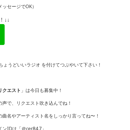
メッセージで
OK
）
↓↓
グ ＃ちょうどいいラジオ を付けてつぶやいて下さい！
リクエスト
」は今日も募集中！
の声で、リクエスト吹き込んでね！
の曲名やアーティスト名をしっかり言ってね〜！
Dは「＠cer84.7」