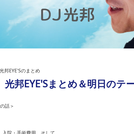
邦EYE'Sのまとめ
）光邦EYE'Sまとめ＆明日のテ
の話＞
、入院・手術費用、そして