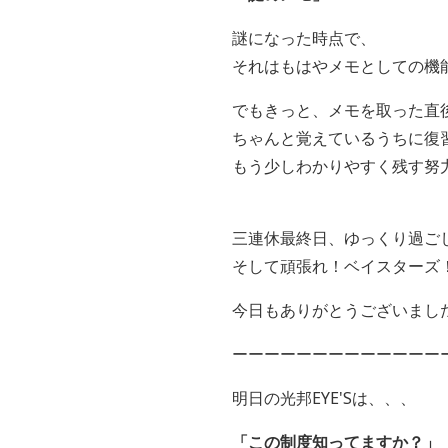
謎になった時点で、
それはもはやメモとしての機
でもきっと、メモを取った直
ちゃんと覚えているうちに復
もう少しわかりやすく残す努
三連休最終日、ゆっくり過ご
そして頑張れ！ベイスターズ
今日もありがとうございまし
ーーーーーーーーーーーーー
明日の光邦
EYE'S
は、、、
「この制度知ってますか？」