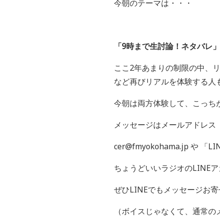
今朝のテーマは・・・
「9時まで生討論！ネタバレ
ここ2年あまりの制限の中、
など再びリアルを体験する人
今朝は両方体験して、こっち
メッセージはメールアドレス
cer@fmyokohama.jp や 「
LI
ちょうどいいラジオの
LINE
ア
ぜひ
LINE
でもメッセージお寄
（ボイスじゃなくて、通常の