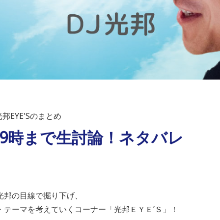
邦EYE'Sのまとめ
）9時まで生討論！ネタバレ
光邦の目線で掘り下げ、
・テーマを考えていくコーナー「光邦ＥＹＥ’Ｓ」！