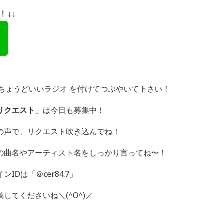
↓↓
グ ＃ちょうどいいラジオ を付けてつぶやいて下さい！
リクエスト
」は今日も募集中！
の声で、リクエスト吹き込んでね！
の曲名やアーティスト名をしっかり言ってね〜！
Dは「＠cer84.7」
してくださいね＼(^O^)／