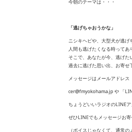
今朝のテーマは・・・
「逃げちゃおうかな
」
ニシキヘビや、大型犬が逃げ
人間も逃げたくなる時ってあ
そこで、あなたが今、逃げた
過去に逃げた思い出、お寄せ
メッセージはメールアドレス
cer@fmyokohama.jp や 「
LI
ちょうどいいラジオの
LINE
ア
ぜひ
LINE
でもメッセージお寄
（ボイスじゃなくて、通常の