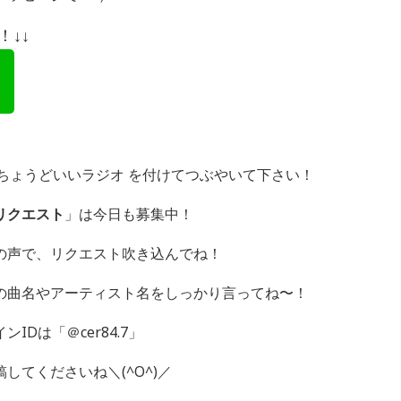
↓↓
グ ＃ちょうどいいラジオ を付けてつぶやいて下さい！
リクエスト
」は今日も募集中！
の声で、リクエスト吹き込んでね！
の曲名やアーティスト名をしっかり言ってね〜！
Dは「＠cer84.7」
してくださいね＼(^O^)／