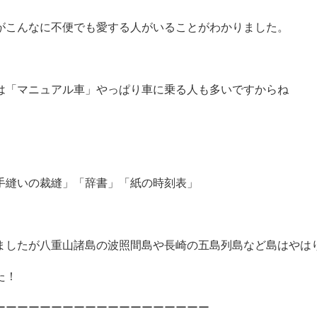
がこんなに不便でも愛する人がいることがわかりました。
は「マニュアル車」やっぱり車に乗る人も多いですからね
手縫いの裁縫」「辞書」「紙の時刻表」
ましたが八重山諸島の波照間島や長崎の五島列島など島はやは
た！
ーーーーーーーーーーーーーーーーーーー