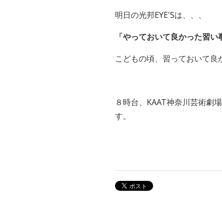
明日の光邦EYE'Sは、、、
「やっておいて良かった習い
こどもの頃、習っておいて良
８時台、
KAAT
神奈川芸術劇場
す。