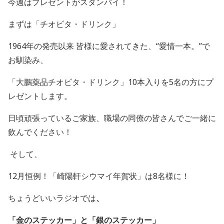
今週はプレゼントがスタンバイ！
まずは「チオビタ・ドリンク」
1964年の発売以来 皆様に愛されてきた、“愛情一本。”で
お馴染み、
「大鵬薬品チオビタ・ドリンク」
10
本入りを5名の方にプ
レゼントします。
日頃頑張っているご家族、職場の同僚の皆さんでご一緒に
飲んでください！
そして、
12
月恒例！
「崎陽軒シウマイ年賀状」
は
8
名様
に！
ちょうどいいラジオでは
、
「金のステッカー」
と
「銀のステッカー」