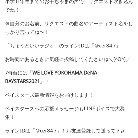
小学６年生までのお子ちゃまの声で、リクエスト吹き込ん
でね！
※自分のお名前、リクエストの曲名やアーティスト名をし
っかり言ってね〜！
「ちょうどいいラジオ」のラインIDは「＠cer84.7」
お時間のあるときに気軽に投稿してくださいね＼(^O^)／
7時台には「
WE LOVE YOKOHAMA DeNA
BAYSTARS2021
」！
ベイスターズ最新情報をお届けします！
ベイスターズへの応援メッセージも
LINE
ボイスで大募
集！
ライン
ID
は「＠
cer84.7
」！お友達登録して送って下さ