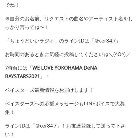
でね！
※自分のお名前、リクエストの曲名やアーティスト名をし
っかり言ってね〜！
「ちょうどいいラジオ」のラインIDは「＠cer84.7」
お時間のあるときに気軽に投稿してくださいね＼(^O^)／
7時台には「
WE LOVE YOKOHAMA DeNA
BAYSTARS2021
」！
ベイスターズ最新情報をお届けします！
ベイスターズへの応援メッセージも
LINE
ボイスで大募
集！
ライン
ID
は「＠
cer84.7
」！お友達登録して送って下さ
い！