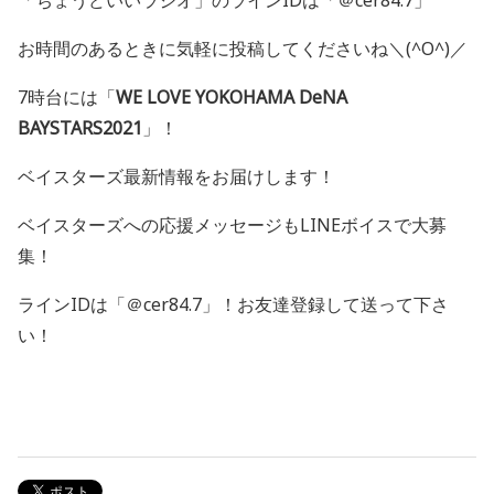
「ちょうどいいラジオ」のラインIDは「＠cer84.7」
お時間のあるときに気軽に投稿してくださいね＼(^O^)／
7時台には「
WE LOVE YOKOHAMA DeNA
BAYSTARS2021
」！
ベイスターズ最新情報をお届けします！
ベイスターズへの応援メッセージも
LINE
ボイスで大募
集！
ライン
ID
は「＠
cer84.7
」！お友達登録して送って下さ
い！