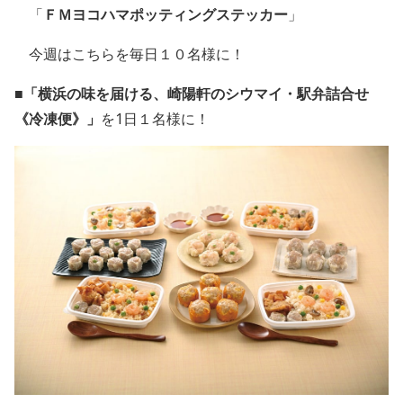
「
ＦＭヨコハマポッティングステッカー
」
今週はこちらを毎日１０名様に！
■
「横浜の味を届ける、崎陽軒のシウマイ・駅弁詰合せ
《冷凍便》」
を1日１名様に！