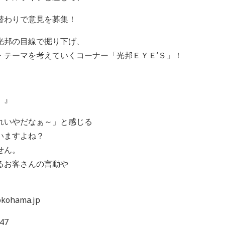
替わりで意見を募集！
光邦の目線で掘り下げ、
・テーマを考えていくコーナー「光邦ＥＹＥ’Ｓ」！
 』
れいやだなぁ～」と感じる
いますよね？
せん。
るお客さんの言動や
ohama.jp
47