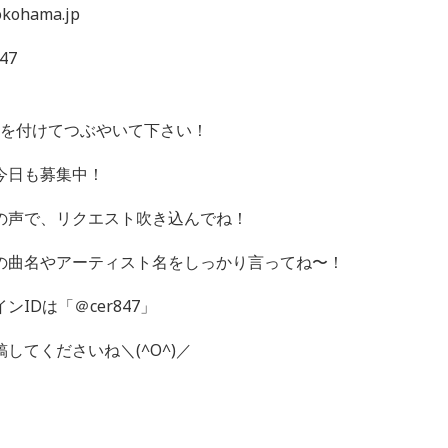
ohama.jp
47
 を付けてつぶやいて下さい！
今日も募集中！
の声で、リクエスト吹き込んでね！
の曲名やアーティスト名をしっかり言ってね〜！
IDは「＠cer847」
してくださいね＼(^O^)／