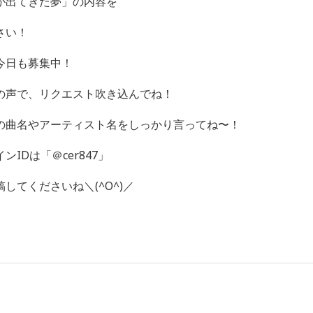
が出てきた夢」の内容を
さい！
今日も募集中！
の声で、リクエスト吹き込んでね！
の曲名やアーティスト名をしっかり言ってね〜！
IDは「＠cer847」
してくださいね＼(^O^)／