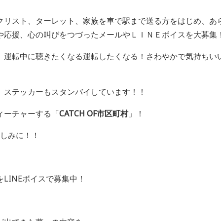
クリスト、ターレット、家族を車で駅まで送る方をはじめ、あ
や応援、心の叫びをつづったメールやＬＩＮＥボイスを大募集
、運転中に聴きたくなる運転したくなる！さわやかで気持ちい
」ステッカーもスタンバイしています！！
ィーチャーする「
CATCH OF
市
区
町村
」！
しみに！！
LINEボイスで募集中！