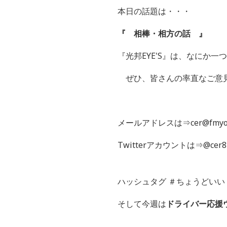
本日の話題は・・・
『 相棒・相方の話 』
『光邦EYE'S』は、なにか
ぜひ、皆さんの率直なご意
メールアドレスは⇒cer@fmyok
Twitterアカウントは⇒@cer8
ハッシュタグ ＃ちょうどいい
そして今週は
ドライバー応援