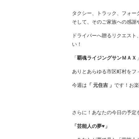
タクシー、トラック、フォー
そして、そのご家族への感謝
ドライバーへ贈るリクエスト
い！
「
覇魂ライジングサンＭＡＸ
ありとあらゆる
市
区
町村
をフ
今週は
「 元住吉
」
です！お楽
さらに！あなたの今日の予定を
「芸能人の夢♥」