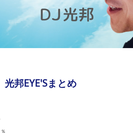
）光邦EYE'Sまとめ
】
％
４％