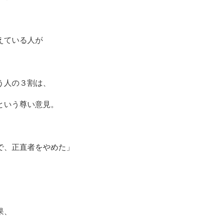
えている人が
。
う人の３割は、
という尊い意見。
で、正直者をやめた」
果、