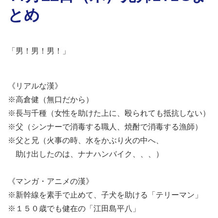
とめ
「男！男！男！」
《リアルな漢》
※高倉健（無口だから）
※長与千種（女性を助けた上に、殴られても抵抗しない）
※父（シンナーで消毒する職人、焼酎で消毒する漁師）
※父と兄（火事の時、水をかぶり火の中へ、
助け出したのは、ナナハンバイク、、、）
《マンガ・アニメの漢》
※新幹線を素手で止めて、子犬を助ける「テリーマン」
※１５０歳でも健在の「江田島平八」