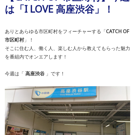
は「I LOVE 高座渋谷」！
ありとあらゆる
市
区
町村
をフィーチャーする「
CATCH OF
市
区
町村
」！
そこに住む人、働く人、楽しむ人から教えてもらった魅力
を番組内
でオンエアします！
今週は「
高座渋谷
」です！