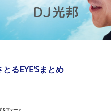
とるEYE'Sまとめ
ザ＆マナー＞