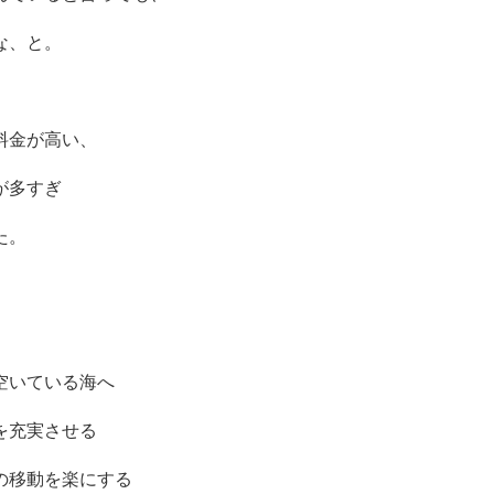
な、と。
料金が高い、
が多すぎ
た。
空いている海へ
を充実させる
の移動を楽にする