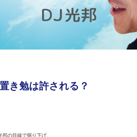
）置き勉は許される？
光邦の目線で掘り下げ、