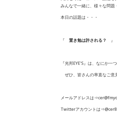
みんなで一緒に、様々な問題
本日の話題は・・・
『
置き勉は許される？
』
『光邦EYE'S』は、なにか
ぜひ、皆さんの率直なご意
メールアドレスは⇒cer@fmyok
Twitterアカウントは⇒@cer8