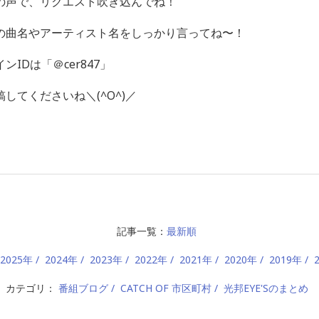
の声で、リクエスト吹き込んでね！
の曲名やアーティスト名をしっかり言ってね〜！
IDは「＠cer847」
してくださいね＼(^O^)／
記事一覧：
最新順
2025年
2024年
2023年
2022年
2021年
2020年
2019年
カテゴリ：
番組ブログ
CATCH OF 市区町村
光邦EYE'Sのまとめ