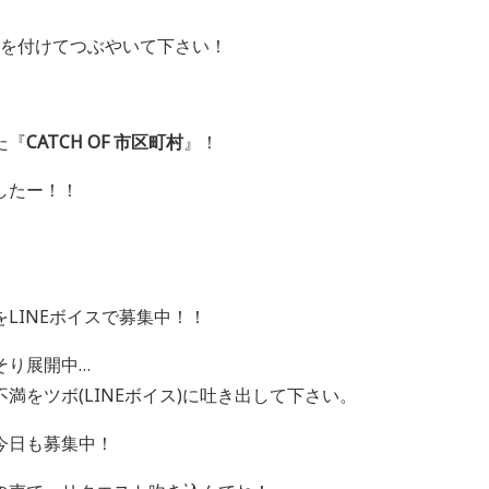
 を付けてつぶやいて下さい！
た『
CATCH OF 市区町村
』！
したー！！
LINEボイスで募集中！！
そり展開中…
満をツボ(LINEボイス)に吐き出して下さい。
今日も募集中！