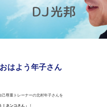
）おはよう年子さん
自己尊重トレーナーの北村年子さんを
う！ネンコさん」
！