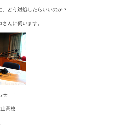
に、どう対処したらいいのか？
コさんに伺います。
らせ！！
城山高校
校