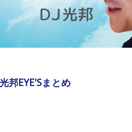
光邦EYE'Sまとめ