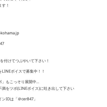
ます！
ohama.jp
47
 を付けてつぶやいて下さい！
LINEボイスで募集中！！
ボ」もこっそり展開中…
満をツボ(LINEボイス)に吐き出して下さい
IDは「＠cer847」