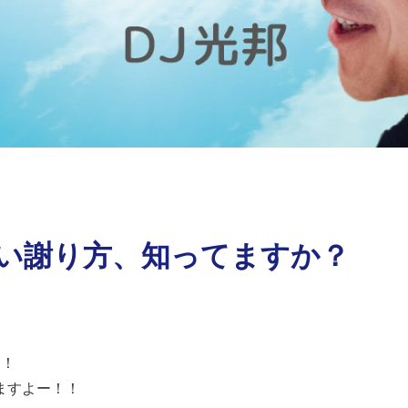
) いい謝り方、知ってますか？
に！
ますよー！！