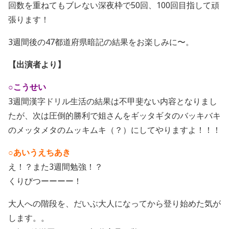
回数を重ねてもブレない深夜枠で50回、100回目指して頑
張ります！
3週間後の47都道府県暗記の結果をお楽しみに〜。
【出演者より】
○こうせい
3週間漢字ドリル生活の結果は不甲斐ない内容となりまし
たが、次は圧倒的勝利で姐さんをギッタギタのバッキバキ
のメッタメタのムッキムキ（？）にしてやりますよ！！！
○あいうえちあき
え！？また3週間勉強！？
くりびつーーーー！
大人への階段を、だいぶ大人になってから登り始めた気が
します。。