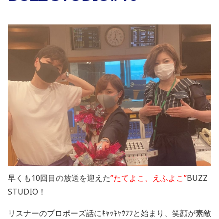
早くも10回目の放送を迎えた
”たてよこ、えふよこ”
BUZZ
STUDIO！
リスナーのプロポーズ話にｷｬｯｷｬｳﾌﾌと始まり、笑顔が素敵