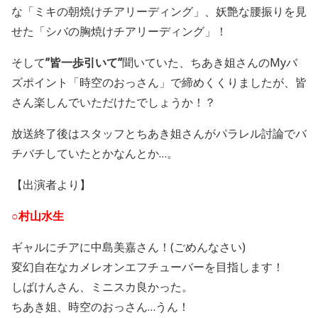
な「ミキの朝焼けチアリーディング」、妖艶な腰振りを見
せた「シバの胸焼けチアリーディング」！
そして
”皆一歩引いて”
聞いていた、ちあき姐さんのMyバ
ズポイント「時空のおっさん」で締めくくりましたが、皆
さん楽しんでいただけたでしょうか！？
放送終了後はスタッフとちあき姐さんがパラレル討論でバ
チバチしていたとかなんとか…。
【出演者より】
○村山水生
ギャルにチアに中島美嘉さん！(ごめんなさい)
変幻自在なカメレオンエフチューバーを目指します！
しばけんさん、ミニスカ良かった。
ちあき姐、時空のおっさん…うん！