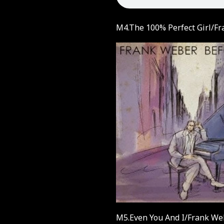
M4.The 100% Perfect Girl/F
M5.Even You And I/Frank We