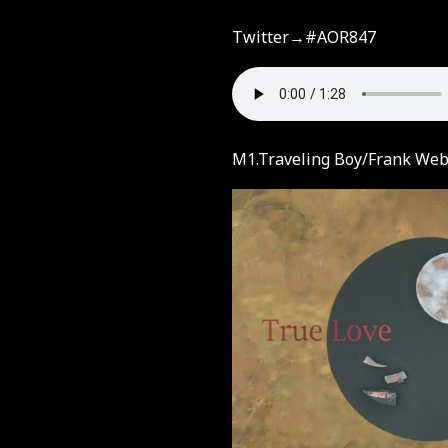
Twitter→#AOR847
M1.Traveling Boy/Frank We