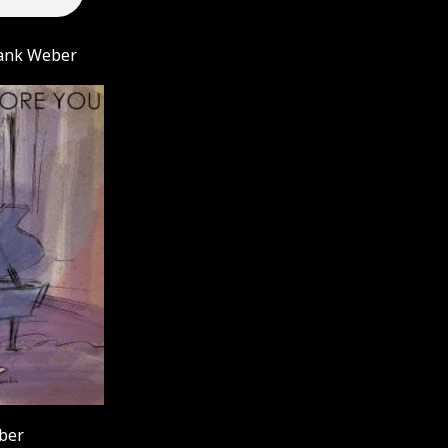
rank Weber
ber