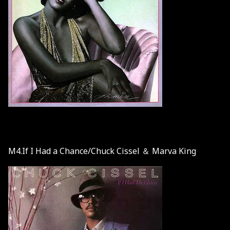
M4.If I Had a Chance/Chuck Cissel ＆ Marva King