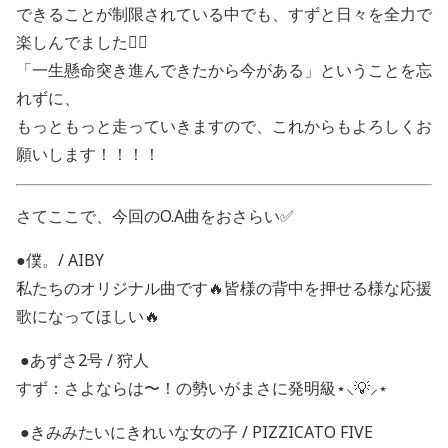
できることが制限されている中でも、すずと日々を全力で
楽しんでました🙂‍↕️
「一生懸命突き進んできたから今がある」ということを忘
れずに、
もっともっと走っていきますので、これからもよろしくお
願いします！！！！
さてここで、今回のO.A曲をおさらい✅
●僕。/ AIBY
私たちのオリジナル曲です🔥
皆様の背中を押せる様な応援
歌になってほしい🔥
●あずさ2号 / 狩人
すず：さよならは〜！の勢いがまさに発明級⋆⸜💡⸝⋆
●きみみたいにきれいな女の子 / PIZZICATO FIVE