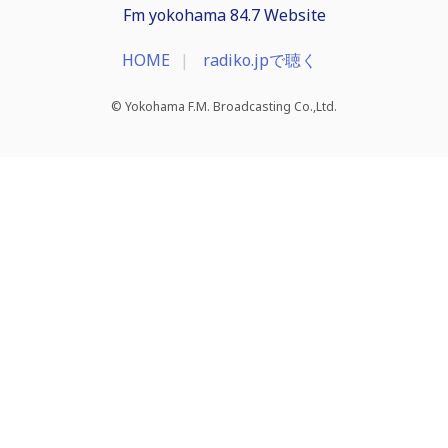
Fm yokohama 84.7 Website
HOME
radiko.jpで聴く
© Yokohama F.M. Broadcasting Co.,Ltd.