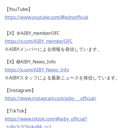
【YouTube】
https://www.youtube.com/@aibyofficial
【X】＠AIBY_memberOFC
https://x.com/AIBY_memberOFC
※AIBYメンバーによる情報を発信しています。
【X】@AIBY_News_Info
https://x.com/AIBY_News_Info
※AIBYスタッフによる最新ニュースを発信しています。
【Instagram】
https://www.instagram.com/aiby___official/
【TikTok】
https://www.tiktok.com/@aiby_official?
_t=8o7c1QXskvR&_r=1