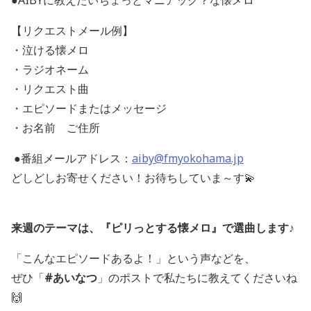
●AIBYに教えたいちょっとマニアック？な懐メロ
【リクエストメール例】
・泣ける懐メロ
・ラジオネーム
・リクエスト曲
・エピソードまたはメッセージ
・お名前 ご住所
●番組メールアドレス：
aiby@fmyokohama.jp
どしどしお寄せください！お待ちしていま～す💫
来週のテーマは、『ピリっとする懐メロ』で選曲します♪
「こんなエピソードあるよ！」という声などを、
ぜひ「
#あいなつ
」のポストで私たちに教えてくださいね
🙌