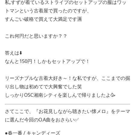
私,すずが着ているストライプのセットアップの服はワッ
トマンという古着屋で買ったのですが、
すんごい破格で買えて大満足です🈵
これ何円だと思いますか？？
答えは⬇️
なんと150円！しかもセットアップで！
リーズナブルな古着大好き～！な私ですが、ここまでの掘
り出し物は初めてで大興奮でした笑
しっかりOSC湘南シティを楽しんで帰りましたよ🥳
さてここで、『お花見しながら聴きたい懐メロ』をテーマ
に選んだ今回のO.A曲をおさらい✅
●春一番 / キャンディーズ