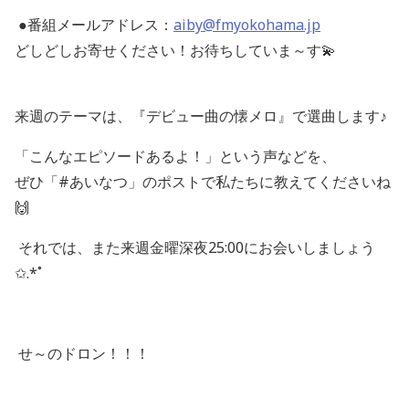
●番組メールアドレス：
aiby@fmyokohama.jp
どしどしお寄せください！お待ちしていま～す💫
来週のテーマは、『デビュー曲の懐メロ』で選曲します♪
「こんなエピソードあるよ！」という声などを、
ぜひ「#あいなつ」のポストで私たちに教えてくださいね
🙌
それでは、また来週金曜深夜25:00にお会いしましょう
✩.*˚
せ～のドロン！！！