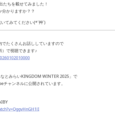
い出たちを載せてみました！
か分かりますか？？
てみてください(*´艸`)
内でたくさんお話ししていますので
料）で視聴できます♪
/20260102010000
とみらいKINGDOM WINTER 2025」で
Tubeチャンネルに公開されています。
IBY
atch?v=QggvHnGH1lI