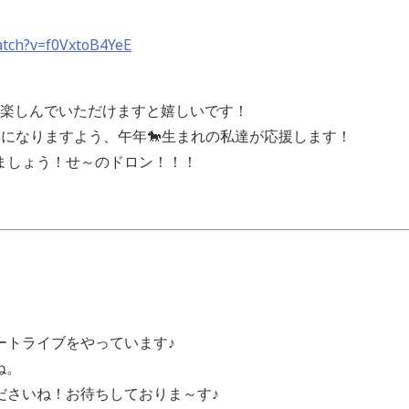
atch?v=f0VxtoB4YeE
楽を楽しんでいただけますと嬉しいです！
になりますよう、午年🐎生まれの私達が応援します！
ましょう！せ～のドロン！！！
ートライブをやっています♪
ね。
ださいね！お待ちしておりま～す♪