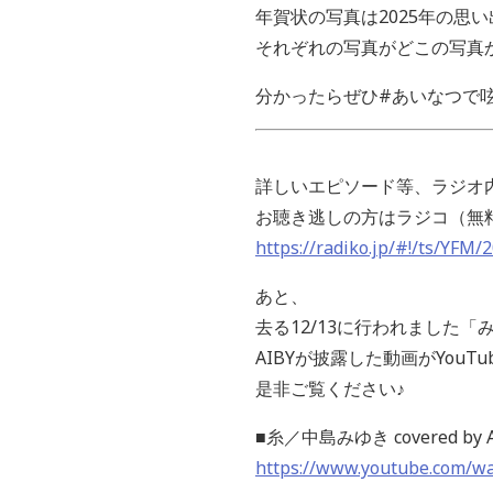
年賀状の写真は2025年の思
それぞれの写真がどこの写真
分かったらぜひ#あいなつで呟い
詳しいエピソード等、ラジオ
お聴き逃しの方はラジコ（無
https://radiko.jp/#!/ts/YFM
あと、
去る12/13に行われました「みな
AIBYが披露した動画がYou
是非ご覧ください♪
■糸／中島みゆき covered by A
https://www.youtube.com/w