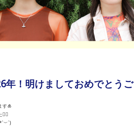
026年！明けましておめでとうご
す🎍
‍♀️
︶`)