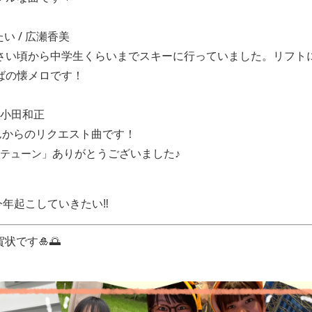
い / 広瀬香美
さい頃から中学生くらいまでスキーに行っていました。リフト
ばの懐メロです！
 小田和正
んからのリクエスト曲です！
ありがとうございました♪
テューン」
、今年起こしていきたい‼️
状です🎍🌅