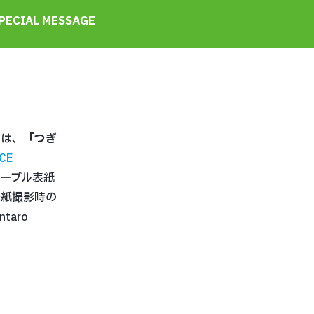
PECIAL MESSAGE
マは、
「つぎ
CE
ーブル表紙
表紙撮影時の
aro