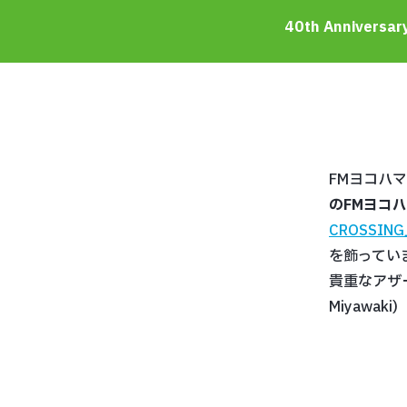
40th Anniversar
FMヨコハ
のFMヨコ
CROSSIN
を飾ってい
貴重なアザー
Miyawaki)