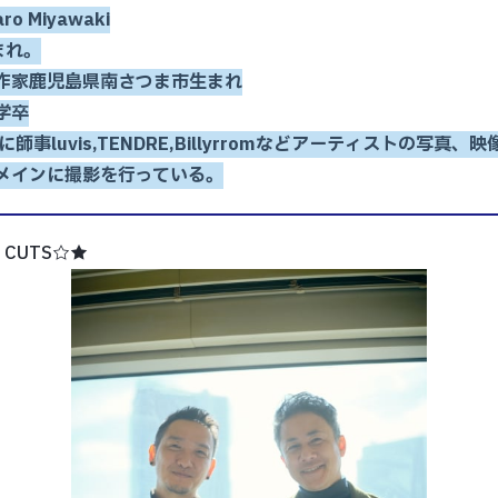
ro Miyawaki
まれ。
作家鹿児島県南さつま市生まれ
学卒
enoに師事luvis,TENDRE,Billyrromなどアーティストの写真
メインに撮影を行っている。
 CUTS☆★