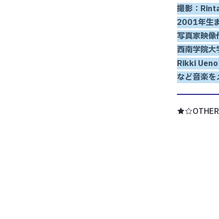
撮影：Rinta
2001年生
写真家映像
西南学院大
Rikki U
など音楽を
★☆OTHER