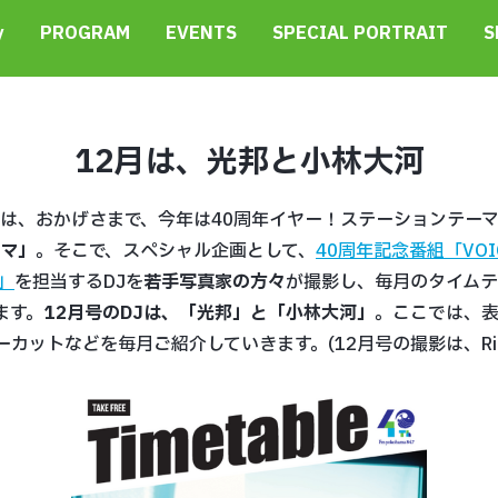
y
PROGRAM
EVENTS
SPECIAL PORTRAIT
S
12月は、光邦と小林大河
マは、おかげさまで、今年は40周年イヤー！ステーションテー
ハマ」
。そこで、スペシャル企画として、
40周年記念番組「VOI
G」
を担当するDJを
若手写真家の方々
が撮影し、毎月のタイムテ
ます。
12月
号のDJは、「光邦」と「小林大河」
。ここでは、
カットなどを毎月ご紹介していきます。(12月号の撮影は、Rint